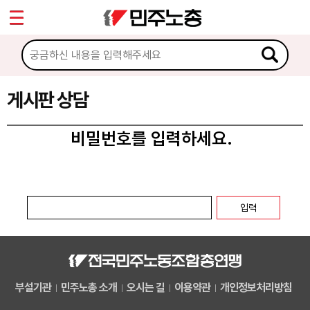
*
마이페이지
소개
<
소식
게시판 상담
노동상담
비밀번호를 입력하세요.
게시판 상담
권리찾기수첩 검색
바로보기
찾아보기
노동조합 가입 안내
부설기관
민주노총 소개
오시는 길
이용약관
개인정보처리방침
전국 노동상담소 안내