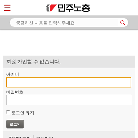
*
마이페이지
소개
<
소식
노동상담
자료
회원 가입할 수 없습니다.
부설기관
아이디
업무
비밀번호
로그인 유지