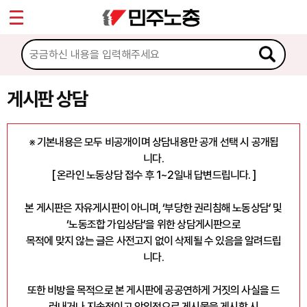
*
마이페이지
소개
<
소식
게시판 상담
노동상담
※ 기본내용은 모두 비공개이며 상담내용만 공개 선택 시 공개됩
니다.
게시판 상담
[ 온라인 노동상담 접수 후 1~2일내 답변드립니다. ]
권리찾기수첩 검색
본 게시판은 자유게시판이 아니며, ‘부당한 권리침해 노동상담’ 및
바로보기
‘노동조합 가입상담’을 위한 상담게시판으로
찾아보기
목적에 맞지 않는 글은 사전고지 없이 삭제될 수 있음을 알려드립
니다.
노동조합 가입 안내
또한 비방을 목적으로 본 게시판에 공공연하게 거짓의 사실을 드
전국 노동상담소 안내
러내거나 지속적이고 악의적으로 게시물을 게시할 시