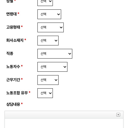
성별
*
연령대
*
고용형태
*
회사소재지
*
직종
노동자수
*
근무기간
*
노동조합 유무
*
상담내용
*