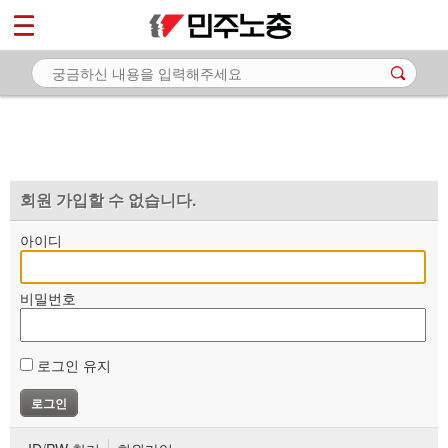
*
마이페이지
소개
<
소식
노동상담
자료
회원 가입할 수 없습니다.
부설기관
아이디
업무
비밀번호
로그인 유지