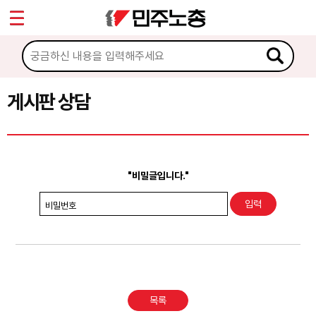
*
Sketchbook5, 스케치북5
마이페이지
소개
<
소식
게시판 상담
Sketchbook5, 스케치북5
노동상담
게시판 상담
"비밀글입니다."
권리찾기수첩 검색
비밀번호
바로보기
찾아보기
노동조합 가입 안내
목록
전국 노동상담소 안내