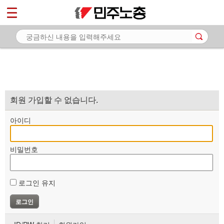
*
마이페이지
소개
<
소식
노동상담
자료
회원 가입할 수 없습니다.
부설기관
아이디
업무
비밀번호
로그인 유지