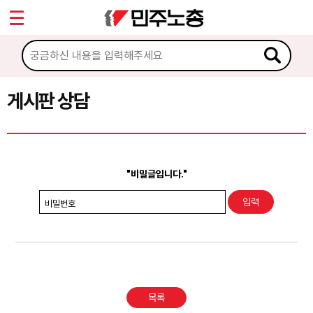
*
Sketchbook5, 스케치북5
마이페이지
소개
<
소식
게시판 상담
Sketchbook5, 스케치북5
노동상담
게시판 상담
"비밀글입니다."
권리찾기수첩 검색
비밀번호
바로보기
찾아보기
노동조합 가입 안내
목록
전국 노동상담소 안내