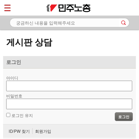
*
마이페이지
소개
<
소식
게시판 상담
노동상담
- 게시판 상담
로그인
- 권리찾기수첩 검색
아이디
- 바로보기
- 찾아보기
비밀번호
- 노동조합 가입 안내
로그인 유지
로그인
- 전국 노동상담소 안내
ID/PW 찾기
회원가입
자료