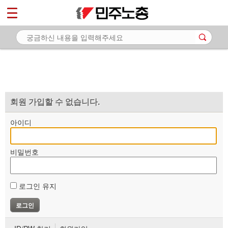
*
마이페이지
소개
<
소식
노동상담
자료
회원 가입할 수 없습니다.
부설기관
아이디
업무
비밀번호
로그인 유지