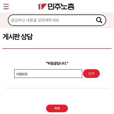
*
Sketchbook5, 스케치북5
마이페이지
소개
<
소식
게시판 상담
Sketchbook5, 스케치북5
노동상담
게시판 상담
"비밀글입니다."
권리찾기수첩 검색
비밀번호
바로보기
찾아보기
노동조합 가입 안내
목록
전국 노동상담소 안내