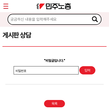
*
Sketchbook5, 스케치북5
마이페이지
소개
<
소식
게시판 상담
Sketchbook5, 스케치북5
노동상담
게시판 상담
"비밀글입니다."
권리찾기수첩 검색
비밀번호
바로보기
찾아보기
노동조합 가입 안내
목록
전국 노동상담소 안내