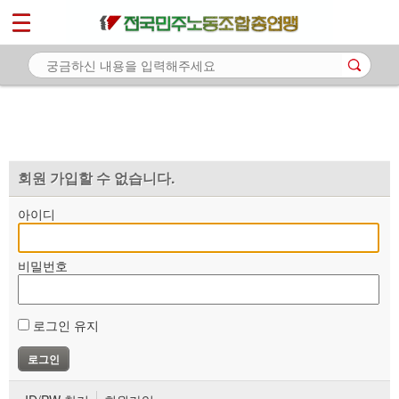
*
마이페이지
소개
<
소식
노동상담
자료
회원 가입할 수 없습니다.
부설기관
아이디
업무
비밀번호
로그인 유지