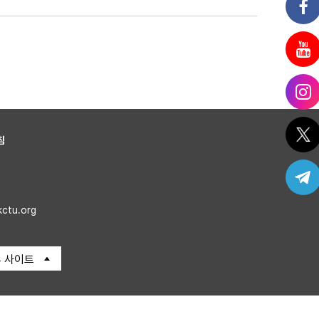
침
kctu.org
 사이트