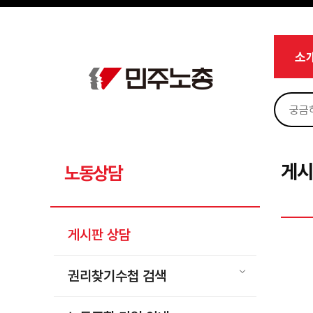
메뉴 건너뛰기
로그인
회원가입
Sketchbook5, 스케치북5
마이페이지
소개
소
<
소식
노동상담
Sketchbook5, 스케치북5
게시판 상담
권리찾기수첩 검색
게시
노동상담
바로보기
찾아보기
게시판 상담
노동조합 가입 안내
전국 노동상담소 안내
권리찾기수첩 검색
자료