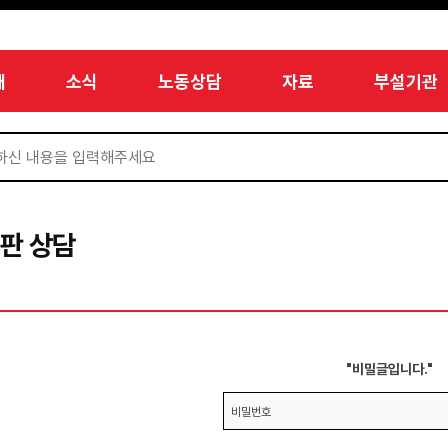
개
소식
노동상담
자료
부설기관
판 상담
"비밀글입니다."
비밀번호