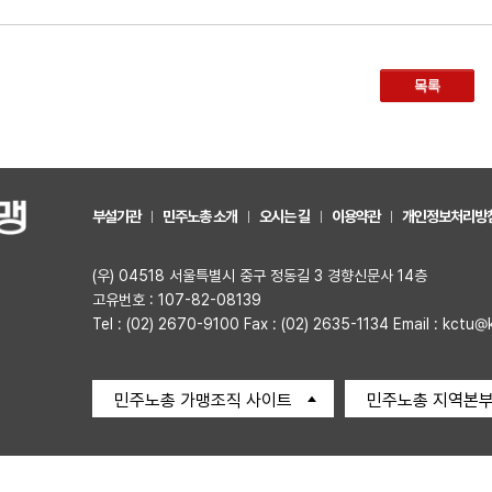
목록
부설기관
민주노총 소개
오시는 길
이용약관
개인정보처리방
(우) 04518 서울특별시 중구 정동길 3 경향신문사 14층
고유번호 : 107-82-08139
Tel : (02) 2670-9100 Fax : (02) 2635-1134 Email : kctu@
민주노총 가맹조직 사이트
민주노총 지역본부