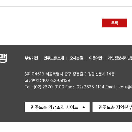
목록
부설기관
민주노총 소개
오시는 길
이용약관
개인정보처리방
(우) 04518 서울특별시 중구 정동길 3 경향신문사 14층
고유번호 : 107-82-08139
Tel : (02) 2670-9100 Fax : (02) 2635-1134 Email : kctu@
민주노총 가맹조직 사이트
민주노총 지역본부