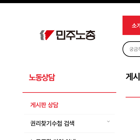
메뉴 건너뛰기
로그인
회원가입
Sketchbook5, 스케치북5
마이페이지
소개
소
<
소식
노동상담
Sketchbook5, 스케치북5
게시판 상담
권리찾기수첩 검색
게시
노동상담
바로보기
찾아보기
게시판 상담
노동조합 가입 안내
전국 노동상담소 안내
권리찾기수첩 검색
자료