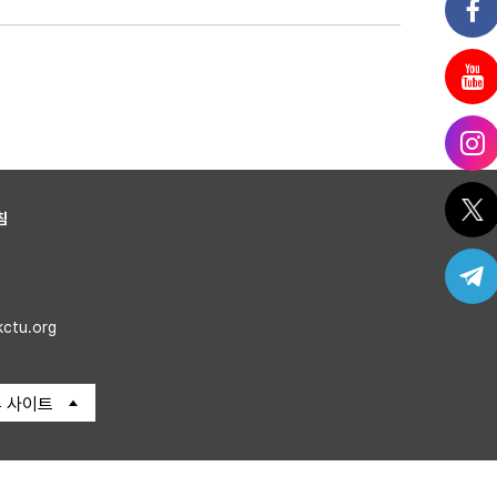
침
kctu.org
 사이트