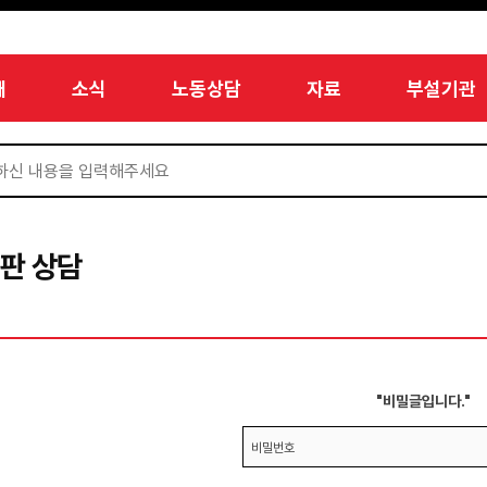
개
소식
노동상담
자료
부설기관
판 상담
"비밀글입니다."
비밀번호