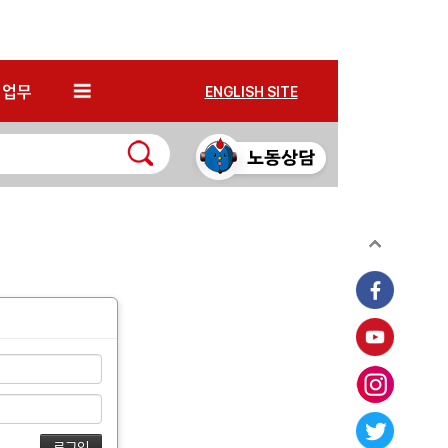
*
업무
ENGLISH SITE