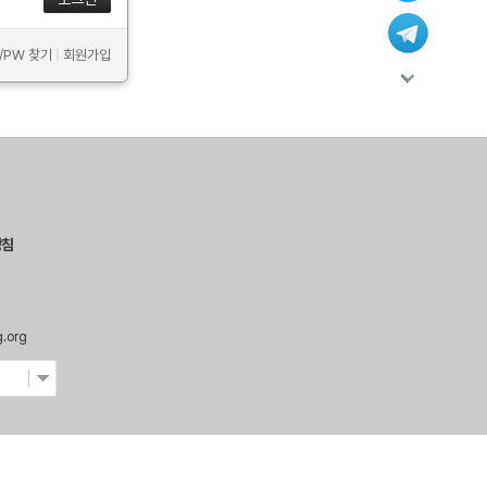
D/PW 찾기
|
회원가입
방침
g.org