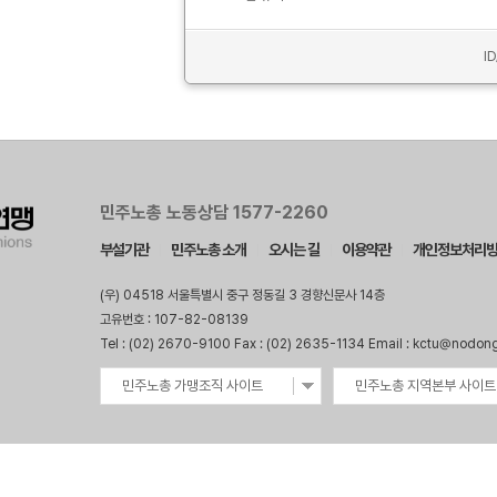
I
민주노총 노동상담 1577-2260
부설기관
민주노총 소개
오시는 길
이용약관
개인정보처리
(우) 04518 서울특별시 중구 정동길 3 경향신문사 14층
고유번호 : 107-82-08139
Tel : (02) 2670-9100 Fax : (02) 2635-1134 Email : kctu@nodon
민주노총 가맹조직 사이트
민주노총 지역본부 사이트