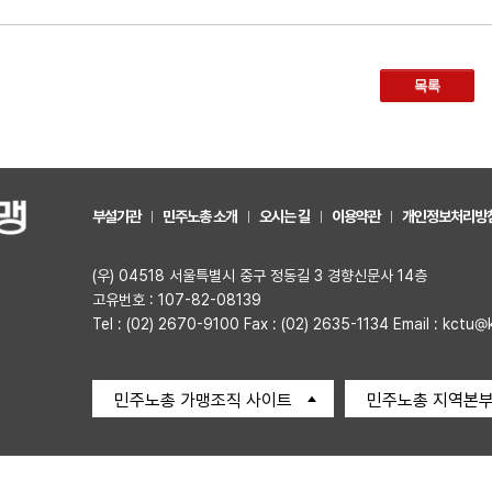
목록
부설기관
민주노총 소개
오시는 길
이용약관
개인정보처리방
(우) 04518 서울특별시 중구 정동길 3 경향신문사 14층
고유번호 : 107-82-08139
Tel : (02) 2670-9100 Fax : (02) 2635-1134 Email : kctu@
민주노총 가맹조직 사이트
민주노총 지역본부