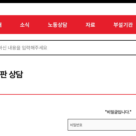
개
소식
노동상담
자료
부설기관
판 상담
"비밀글입니다."
비밀번호