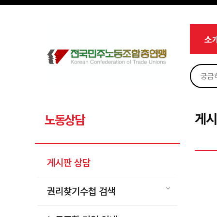
메뉴 건너뛰기
로그인
회원가입
Sketchbook5, 스케치북5
마이페이지
소개
소
<
소식
노동상담
Sketchbook5, 스케치북5
게시판 상담
권리찾기수첩 검색
게시
노동상담
바로보기
찾아보기
게시판 상담
노동조합 가입 안내
전국 노동상담소 안내
권리찾기수첩 검색
자료