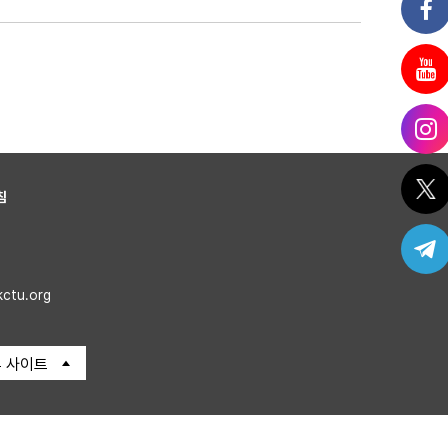
침
kctu.org
 사이트