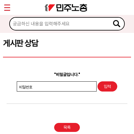
*
Sketchbook5, 스케치북5
마이페이지
소개
<
소식
게시판 상담
Sketchbook5, 스케치북5
노동상담
게시판 상담
"비밀글입니다."
권리찾기수첩 검색
비밀번호
바로보기
찾아보기
노동조합 가입 안내
목록
전국 노동상담소 안내