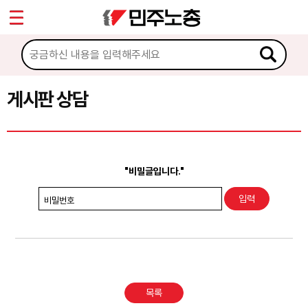
*
Sketchbook5, 스케치북5
마이페이지
소개
<
소식
게시판 상담
Sketchbook5, 스케치북5
노동상담
게시판 상담
"비밀글입니다."
권리찾기수첩 검색
비밀번호
바로보기
찾아보기
노동조합 가입 안내
목록
전국 노동상담소 안내