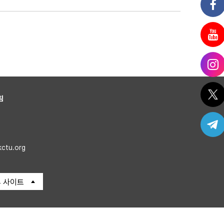
침
kctu.org
 사이트