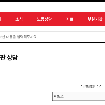
개
소식
노동상담
자료
부설기관
판 상담
"비밀글입니다."
비밀번호