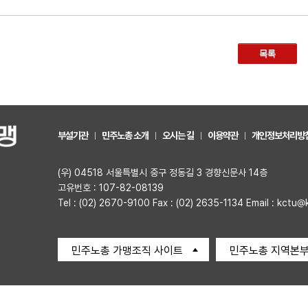
목록
부설기관
민주노총 소개
오시는 길
이용약관
개인정보처리방
(우) 04518 서울특별시 중구 정동길 3 경향신문사 14층
고유번호 : 107-82-08139
Tel : (02) 2670-9100 Fax : (02) 2635-1134 Email : kctu@
민주노총 가맹조직 사이트
민주노총 지역본부