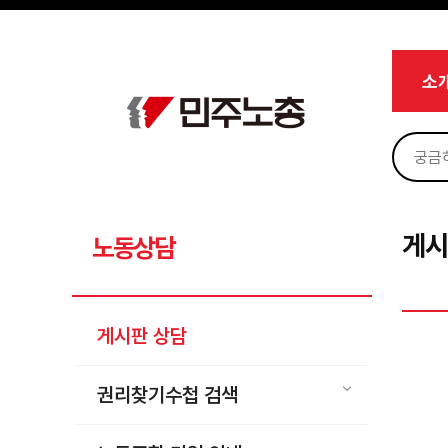
메뉴 건너뛰기
로그인
회원가입
Sketchbook5, 스케치북5
마이페이지
소개
소
<
소식
노동상담
Sketchbook5, 스케치북5
게시판 상담
권리찾기수첩 검색
게시
노동상담
바로보기
찾아보기
게시판 상담
노동조합 가입 안내
전국 노동상담소 안내
권리찾기수첩 검색
자료