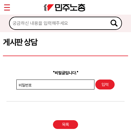
*
Sketchbook5, 스케치북5
마이페이지
소개
<
소식
게시판 상담
Sketchbook5, 스케치북5
노동상담
게시판 상담
"비밀글입니다."
권리찾기수첩 검색
비밀번호
바로보기
찾아보기
노동조합 가입 안내
목록
전국 노동상담소 안내