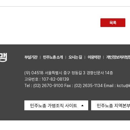
목록
부설기관
민주노총 소개
오시는 길
이용약관
개인정보처리방
(우) 04518 서울특별시 중구 정동길 3 경향신문사 14층
고유번호 : 107-82-08139
Tel : (02) 2670-9100 Fax : (02) 2635-1134 Email : kctu@
민주노총 가맹조직 사이트
민주노총 지역본부