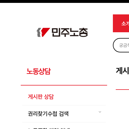
메뉴 건너뛰기
로그인
회원가입
Sketchbook5, 스케치북5
마이페이지
소개
소
<
소식
노동상담
Sketchbook5, 스케치북5
게시판 상담
권리찾기수첩 검색
게시
노동상담
바로보기
찾아보기
게시판 상담
노동조합 가입 안내
전국 노동상담소 안내
권리찾기수첩 검색
자료