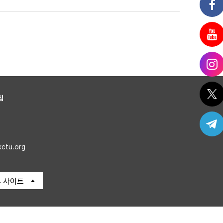
침
kctu.org
 사이트