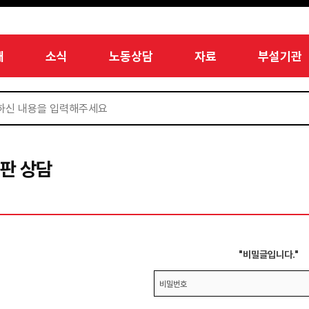
개
소식
노동상담
자료
부설기관
판 상담
"비밀글입니다."
비밀번호