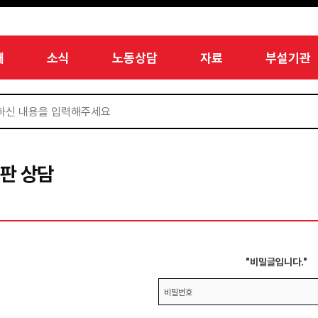
개
소식
노동상담
자료
부설기관
판 상담
"비밀글입니다."
비밀번호