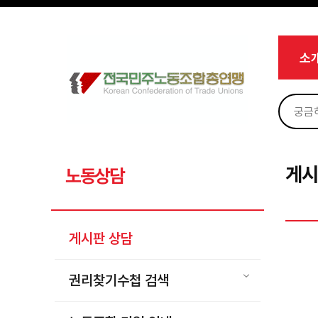
메뉴 건너뛰기
로그인
회원가입
Sketchbook5, 스케치북5
마이페이지
소개
소
<
소식
노동상담
Sketchbook5, 스케치북5
게시판 상담
권리찾기수첩 검색
게시
노동상담
바로보기
찾아보기
게시판 상담
노동조합 가입 안내
전국 노동상담소 안내
권리찾기수첩 검색
자료