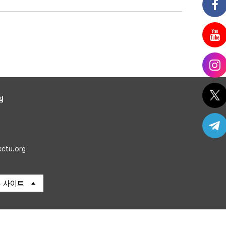
침
kctu.org
 사이트