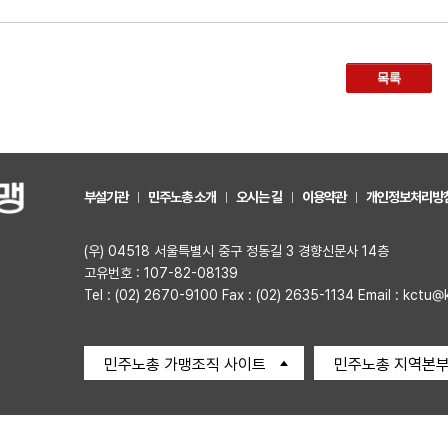
목록
부설기관
민주노총 소개
오시는 길
이용약관
개인정보처리방
(우) 04518 서울특별시 중구 정동길 3 경향신문사 14층
고유번호 : 107-82-08139
Tel : (02) 2670-9100 Fax : (02) 2635-1134 Email : kctu@
민주노총 가맹조직 사이트
민주노총 지역본부