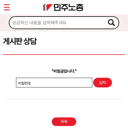
*
Sketchbook5, 스케치북5
마이페이지
소개
<
소식
게시판 상담
Sketchbook5, 스케치북5
노동상담
게시판 상담
"비밀글입니다."
권리찾기수첩 검색
비밀번호
바로보기
찾아보기
노동조합 가입 안내
목록
전국 노동상담소 안내