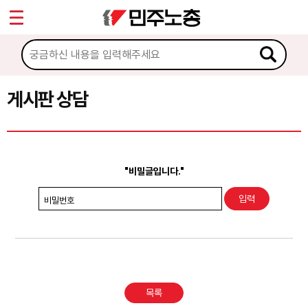
*
Sketchbook5, 스케치북5
마이페이지
소개
<
소식
게시판 상담
Sketchbook5, 스케치북5
노동상담
게시판 상담
"비밀글입니다."
권리찾기수첩 검색
비밀번호
바로보기
찾아보기
노동조합 가입 안내
목록
전국 노동상담소 안내