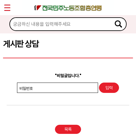
*
Sketchbook5, 스케치북5
마이페이지
소개
<
소식
게시판 상담
Sketchbook5, 스케치북5
노동상담
게시판 상담
"비밀글입니다."
권리찾기수첩 검색
비밀번호
바로보기
찾아보기
노동조합 가입 안내
목록
전국 노동상담소 안내