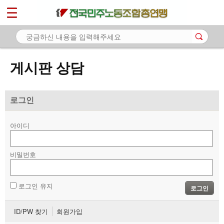
*
마이페이지
소개
<
소식
게시판 상담
노동상담
- 게시판 상담
로그인
- 권리찾기수첩 검색
아이디
- 바로보기
- 찾아보기
비밀번호
- 노동조합 가입 안내
로그인 유지
로그인
- 전국 노동상담소 안내
ID/PW 찾기
회원가입
자료