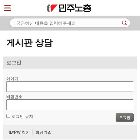
*
마이페이지
소개
<
소식
게시판 상담
노동상담
- 게시판 상담
로그인
- 권리찾기수첩 검색
아이디
- 바로보기
- 찾아보기
비밀번호
- 노동조합 가입 안내
로그인 유지
로그인
- 전국 노동상담소 안내
ID/PW 찾기
회원가입
자료