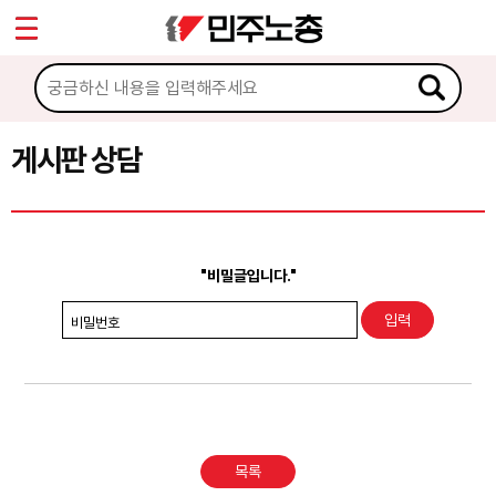
*
Sketchbook5, 스케치북5
마이페이지
소개
<
소식
게시판 상담
Sketchbook5, 스케치북5
노동상담
게시판 상담
"비밀글입니다."
권리찾기수첩 검색
비밀번호
바로보기
찾아보기
노동조합 가입 안내
목록
전국 노동상담소 안내