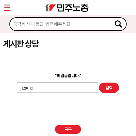
*
Sketchbook5, 스케치북5
마이페이지
소개
<
소식
게시판 상담
Sketchbook5, 스케치북5
노동상담
게시판 상담
"비밀글입니다."
권리찾기수첩 검색
비밀번호
바로보기
찾아보기
노동조합 가입 안내
목록
전국 노동상담소 안내