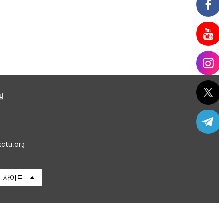
침
kctu.org
 사이트