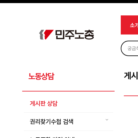
메뉴 건너뛰기
로그인
회원가입
Sketchbook5, 스케치북5
마이페이지
소개
소
<
소식
노동상담
Sketchbook5, 스케치북5
게시판 상담
권리찾기수첩 검색
게시
노동상담
바로보기
찾아보기
게시판 상담
노동조합 가입 안내
전국 노동상담소 안내
권리찾기수첩 검색
자료