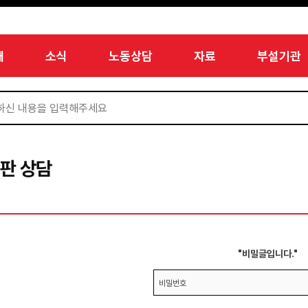
개
소식
노동상담
자료
부설기관
판 상담
"비밀글입니다."
비밀번호