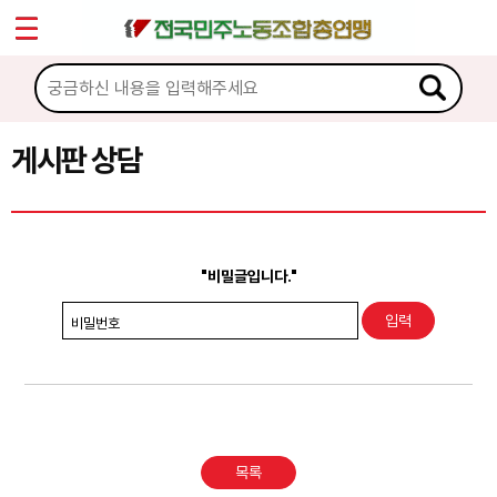
*
Sketchbook5, 스케치북5
마이페이지
소개
<
소식
게시판 상담
Sketchbook5, 스케치북5
노동상담
게시판 상담
"비밀글입니다."
권리찾기수첩 검색
비밀번호
바로보기
찾아보기
노동조합 가입 안내
목록
전국 노동상담소 안내