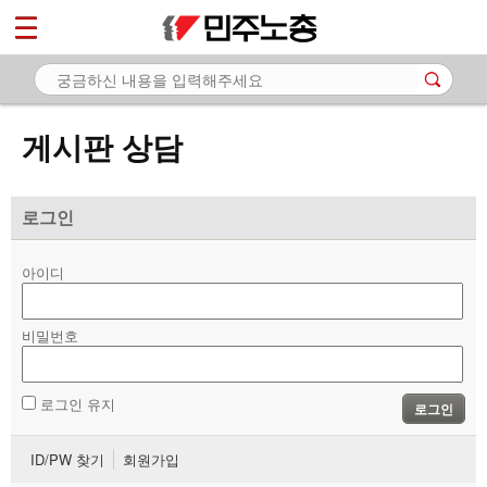
*
마이페이지
소개
<
소식
게시판 상담
노동상담
- 게시판 상담
로그인
- 권리찾기수첩 검색
아이디
- 바로보기
- 찾아보기
비밀번호
- 노동조합 가입 안내
로그인 유지
로그인
- 전국 노동상담소 안내
ID/PW 찾기
회원가입
자료