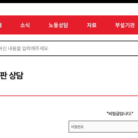
개
소식
노동상담
자료
부설기관
판 상담
"비밀글입니다."
비밀번호