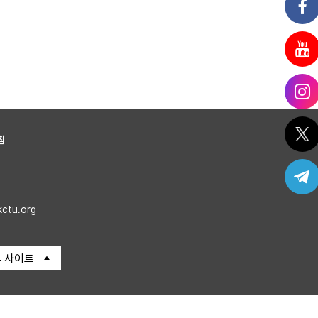
침
kctu.org
 사이트