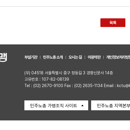
목록
부설기관
민주노총 소개
오시는 길
이용약관
개인정보처리방
(우) 04518 서울특별시 중구 정동길 3 경향신문사 14층
고유번호 : 107-82-08139
Tel : (02) 2670-9100 Fax : (02) 2635-1134 Email : kctu@
민주노총 가맹조직 사이트
민주노총 지역본부