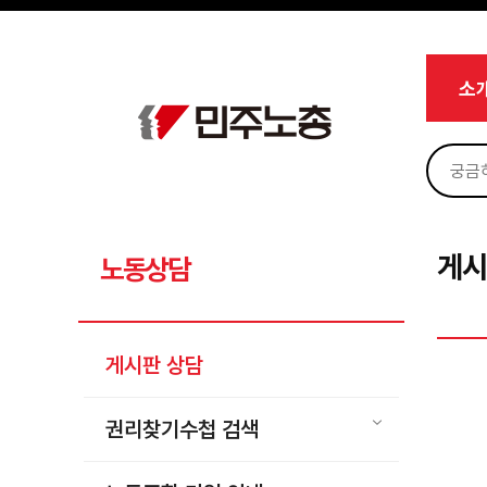
메뉴 건너뛰기
로그인
회원가입
Sketchbook5, 스케치북5
마이페이지
소개
소
<
소식
노동상담
Sketchbook5, 스케치북5
게시판 상담
권리찾기수첩 검색
게시
노동상담
바로보기
찾아보기
게시판 상담
노동조합 가입 안내
전국 노동상담소 안내
권리찾기수첩 검색
자료