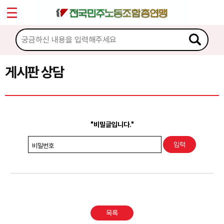
*
Sketchbook5, 스케치북5
마이페이지
소개
<
소식
게시판 상담
Sketchbook5, 스케치북5
노동상담
게시판 상담
"비밀글입니다."
권리찾기수첩 검색
비밀번호
바로보기
찾아보기
노동조합 가입 안내
목록
전국 노동상담소 안내