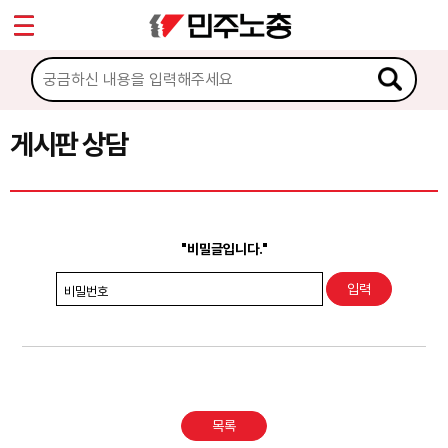
*
Sketchbook5, 스케치북5
마이페이지
소개
<
소식
게시판 상담
Sketchbook5, 스케치북5
노동상담
게시판 상담
"비밀글입니다."
권리찾기수첩 검색
비밀번호
바로보기
찾아보기
노동조합 가입 안내
목록
전국 노동상담소 안내