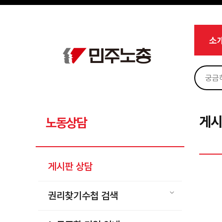
메뉴 건너뛰기
로그인
회원가입
Sketchbook5, 스케치북5
마이페이지
소개
소
<
소식
노동상담
Sketchbook5, 스케치북5
게시판 상담
권리찾기수첩 검색
게시
노동상담
바로보기
찾아보기
게시판 상담
노동조합 가입 안내
전국 노동상담소 안내
권리찾기수첩 검색
자료