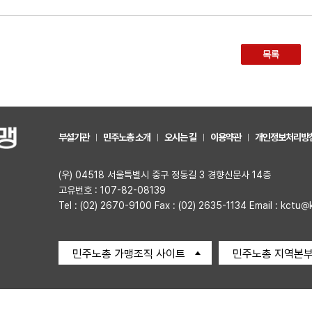
목록
부설기관
민주노총 소개
오시는 길
이용약관
개인정보처리방
(우) 04518 서울특별시 중구 정동길 3 경향신문사 14층
고유번호 : 107-82-08139
Tel : (02) 2670-9100 Fax : (02) 2635-1134 Email : kctu@
민주노총 가맹조직 사이트
민주노총 지역본부