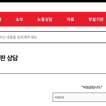
개
소식
노동상담
자료
부설기관
판 상담
"비밀글입니다."
비밀번호