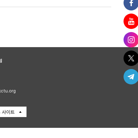
침
kctu.org
 사이트