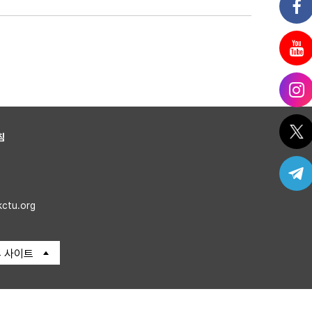
침
kctu.org
 사이트