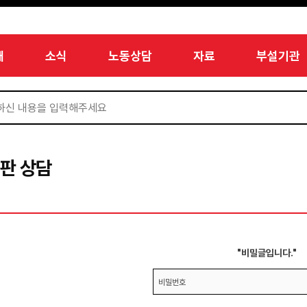
개
소식
노동상담
자료
부설기관
판 상담
"비밀글입니다."
비밀번호