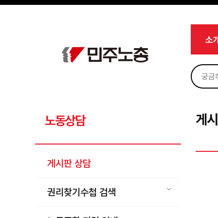
메뉴 건너뛰기
로그인
회원가입
Sketchbook5, 스케치북5
마이페이지
소개
소
<
소식
노동상담
Sketchbook5, 스케치북5
게시판 상담
권리찾기수첩 검색
게시
노동상담
바로보기
찾아보기
게시판 상담
노동조합 가입 안내
전국 노동상담소 안내
권리찾기수첩 검색
자료