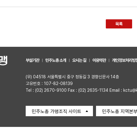
목록
부설기관
민주노총 소개
오시는 길
이용약관
개인정보처리방
(우) 04518 서울특별시 중구 정동길 3 경향신문사 14층
고유번호 : 107-82-08139
Tel : (02) 2670-9100 Fax : (02) 2635-1134 Email : kctu@
민주노총 가맹조직 사이트
민주노총 지역본부