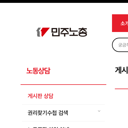
메뉴 건너뛰기
로그인
회원가입
Sketchbook5, 스케치북5
마이페이지
소개
소
<
소식
노동상담
Sketchbook5, 스케치북5
게시판 상담
권리찾기수첩 검색
게시
노동상담
바로보기
찾아보기
게시판 상담
노동조합 가입 안내
전국 노동상담소 안내
권리찾기수첩 검색
자료