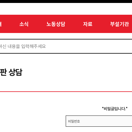
개
소식
노동상담
자료
부설기관
판 상담
"비밀글입니다."
비밀번호