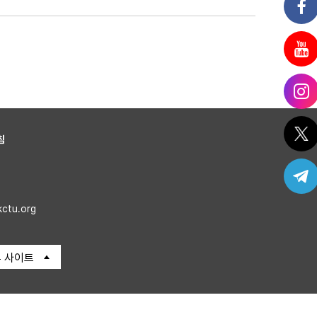
침
kctu.org
 사이트