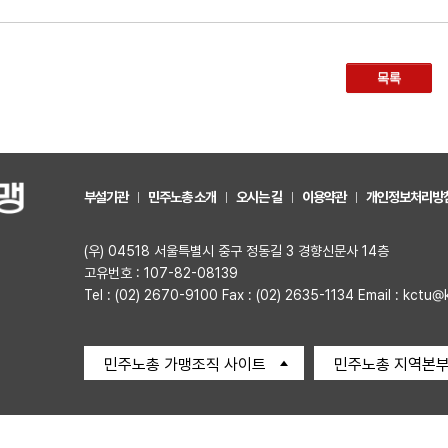
목록
부설기관
민주노총 소개
오시는 길
이용약관
개인정보처리방
(우) 04518 서울특별시 중구 정동길 3 경향신문사 14층
고유번호 : 107-82-08139
Tel : (02) 2670-9100 Fax : (02) 2635-1134 Email : kctu@
민주노총 가맹조직 사이트
민주노총 지역본부