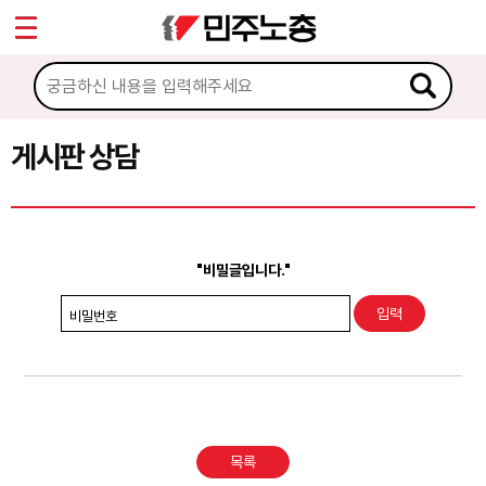
*
Sketchbook5, 스케치북5
마이페이지
소개
<
소식
게시판 상담
Sketchbook5, 스케치북5
노동상담
게시판 상담
"비밀글입니다."
권리찾기수첩 검색
비밀번호
바로보기
찾아보기
노동조합 가입 안내
목록
전국 노동상담소 안내