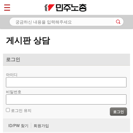
*
마이페이지
소개
<
소식
게시판 상담
노동상담
- 게시판 상담
로그인
- 권리찾기수첩 검색
아이디
- 바로보기
- 찾아보기
비밀번호
- 노동조합 가입 안내
로그인 유지
로그인
- 전국 노동상담소 안내
ID/PW 찾기
회원가입
자료