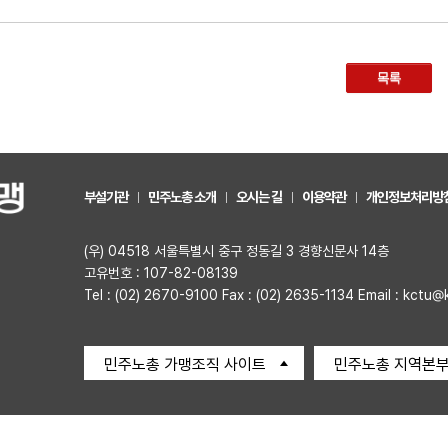
목록
부설기관
민주노총 소개
오시는 길
이용약관
개인정보처리방
(우) 04518 서울특별시 중구 정동길 3 경향신문사 14층
고유번호 : 107-82-08139
Tel : (02) 2670-9100 Fax : (02) 2635-1134 Email : kctu@
민주노총 가맹조직 사이트
민주노총 지역본부