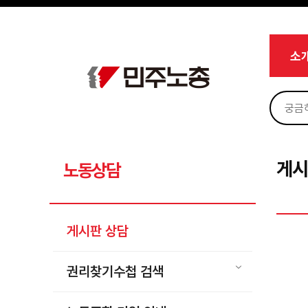
메뉴 건너뛰기
로그인
회원가입
Sketchbook5, 스케치북5
마이페이지
소개
소
<
소식
노동상담
Sketchbook5, 스케치북5
게시판 상담
권리찾기수첩 검색
게시
노동상담
바로보기
찾아보기
게시판 상담
노동조합 가입 안내
전국 노동상담소 안내
권리찾기수첩 검색
자료