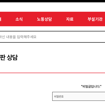
개
소식
노동상담
자료
부설기관
판 상담
"비밀글입니다."
비밀번호