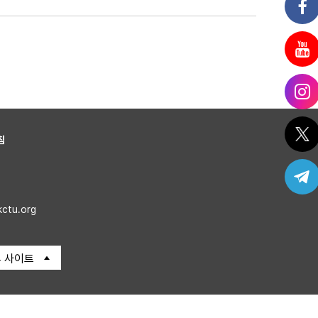
침
kctu.org
 사이트