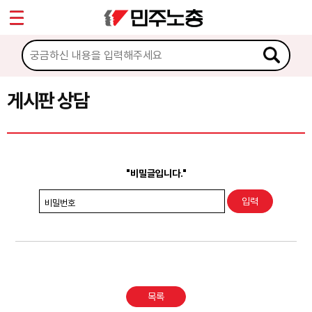
*
Sketchbook5, 스케치북5
마이페이지
소개
<
소식
게시판 상담
Sketchbook5, 스케치북5
노동상담
게시판 상담
"비밀글입니다."
권리찾기수첩 검색
비밀번호
바로보기
찾아보기
노동조합 가입 안내
목록
전국 노동상담소 안내