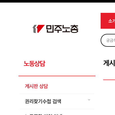
메뉴 건너뛰기
로그인
회원가입
Sketchbook5, 스케치북5
마이페이지
소개
소
<
소식
노동상담
Sketchbook5, 스케치북5
게시판 상담
권리찾기수첩 검색
게시
노동상담
바로보기
찾아보기
게시판 상담
노동조합 가입 안내
전국 노동상담소 안내
권리찾기수첩 검색
자료