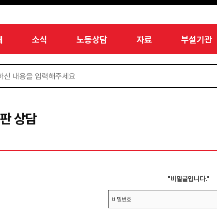
개
소식
노동상담
자료
부설기관
판 상담
"비밀글입니다."
비밀번호