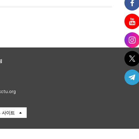
침
kctu.org
 사이트