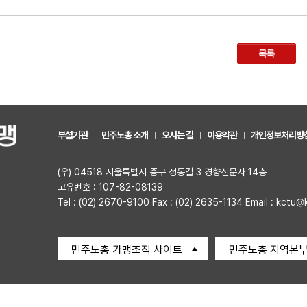
목록
부설기관
민주노총 소개
오시는 길
이용약관
개인정보처리방
(우) 04518 서울특별시 중구 정동길 3 경향신문사 14층
고유번호 : 107-82-08139
Tel : (02) 2670-9100 Fax : (02) 2635-1134 Email : kctu@
민주노총 가맹조직 사이트
민주노총 지역본부