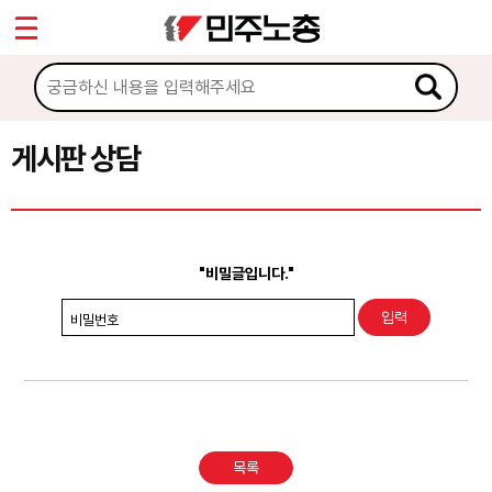
*
Sketchbook5, 스케치북5
마이페이지
소개
<
소식
게시판 상담
Sketchbook5, 스케치북5
노동상담
게시판 상담
"비밀글입니다."
권리찾기수첩 검색
비밀번호
바로보기
찾아보기
노동조합 가입 안내
목록
전국 노동상담소 안내