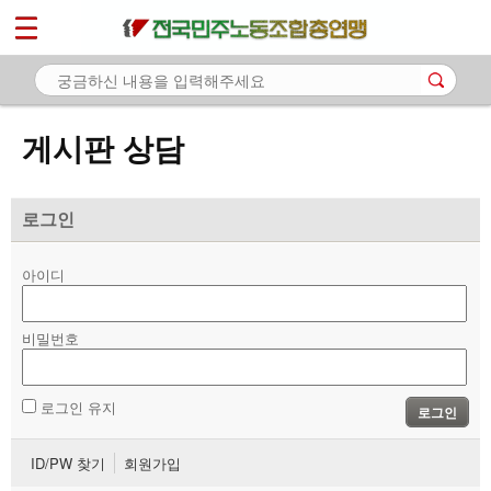
*
마이페이지
소개
<
소식
게시판 상담
노동상담
- 게시판 상담
로그인
- 권리찾기수첩 검색
아이디
- 바로보기
- 찾아보기
비밀번호
- 노동조합 가입 안내
로그인 유지
로그인
- 전국 노동상담소 안내
ID/PW 찾기
회원가입
자료