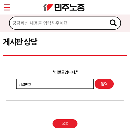
*
Sketchbook5, 스케치북5
마이페이지
소개
<
소식
게시판 상담
Sketchbook5, 스케치북5
노동상담
게시판 상담
"비밀글입니다."
권리찾기수첩 검색
비밀번호
바로보기
찾아보기
노동조합 가입 안내
목록
전국 노동상담소 안내