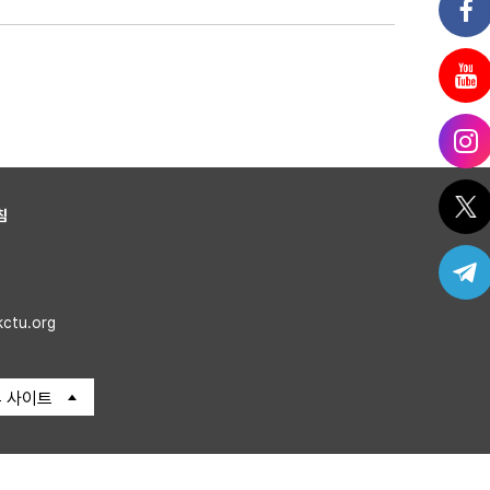
침
kctu.org
 사이트