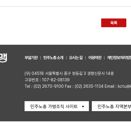
목록
부설기관
민주노총 소개
오시는 길
이용약관
개인정보처리방
(우) 04518 서울특별시 중구 정동길 3 경향신문사 14층
고유번호 : 107-82-08139
Tel : (02) 2670-9100 Fax : (02) 2635-1134 Email : kctu@
민주노총 가맹조직 사이트
민주노총 지역본부