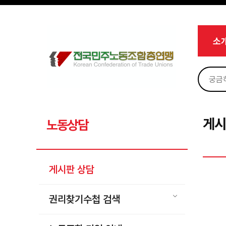
메뉴 건너뛰기
로그인
회원가입
Sketchbook5, 스케치북5
마이페이지
소개
소
<
소식
노동상담
Sketchbook5, 스케치북5
게시판 상담
권리찾기수첩 검색
게시
노동상담
바로보기
찾아보기
게시판 상담
노동조합 가입 안내
전국 노동상담소 안내
권리찾기수첩 검색
자료