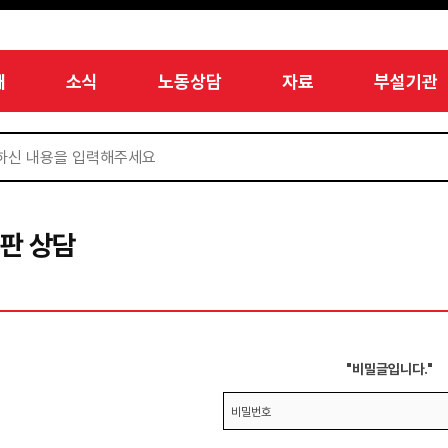
개
소식
노동상담
자료
부설기관
판 상담
"비밀글입니다."
비밀번호