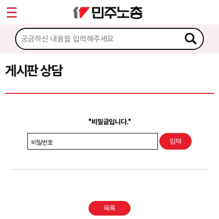
*
Sketchbook5, 스케치북5
마이페이지
소개
<
소식
게시판 상담
Sketchbook5, 스케치북5
노동상담
게시판 상담
"비밀글입니다."
권리찾기수첩 검색
비밀번호
바로보기
찾아보기
노동조합 가입 안내
목록
전국 노동상담소 안내