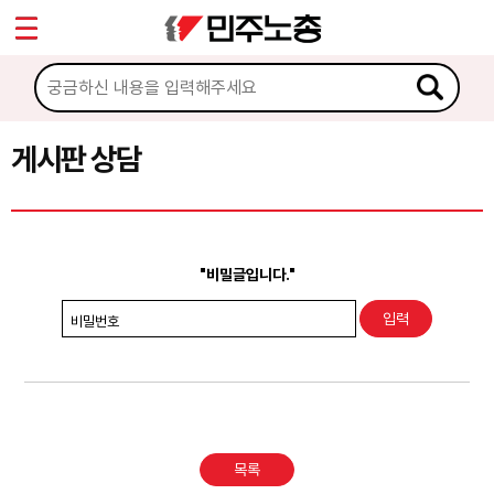
*
Sketchbook5, 스케치북5
마이페이지
소개
<
소식
게시판 상담
Sketchbook5, 스케치북5
노동상담
게시판 상담
"비밀글입니다."
권리찾기수첩 검색
비밀번호
바로보기
찾아보기
노동조합 가입 안내
목록
전국 노동상담소 안내