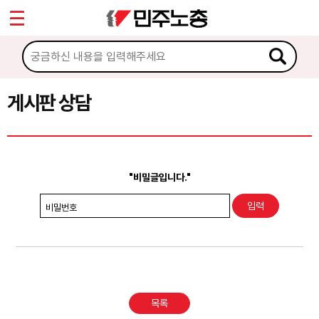
*
Sketchbook5, 스케치북5
마이페이지
소개
<
소식
게시판 상담
Sketchbook5, 스케치북5
노동상담
게시판 상담
"비밀글입니다."
권리찾기수첩 검색
비밀번호
바로보기
찾아보기
노동조합 가입 안내
목록
전국 노동상담소 안내